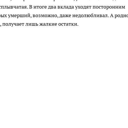
сплывчатая. В итоге два вклада уходят посторонним
рых умерший, возможно, даже недолюбливал. А родн
а, получает лишь жалкие остатки.