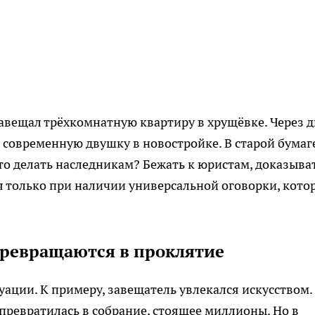
авещал трёхкомнатную квартиру в хрущёвке. Через д
и современную двушку в новостройке. В старой бумаг
то делать наследникам? Бежать к юристам, доказыва
я только при наличии универсальной оговорки, кото
превращаются в проклятие
ации. К примеру, завещатель увлекался искусством.
ревратилась в собрание, стоящее миллионы. Но в