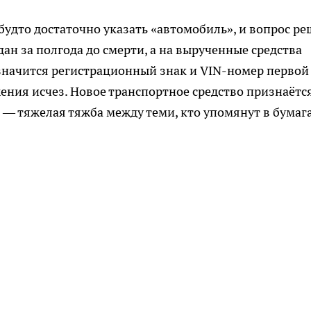
будто достаточно указать «автомобиль», и вопрос ре
дан за полгода до смерти, а на вырученные средства
значится регистрационный знак и VIN-номер первой
ния исчез. Новое транспортное средство признаётс
 — тяжелая тяжба между теми, кто упомянут в бумага