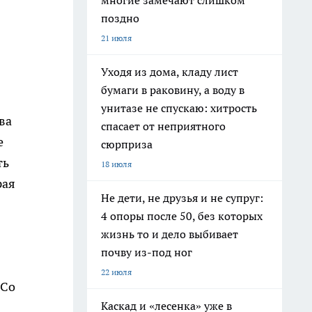
многие замечают слишком
поздно
21 июля
Уходя из дома, кладу лист
бумаги в раковину, а воду в
унитазе не спускаю: хитрость
ва
спасает от неприятного
е
сюрприза
ть
18 июля
рая
Не дети, не друзья и не супруг:
4 опоры после 50, без которых
жизнь то и дело выбивает
почву из-под ног
22 июля
 Со
Каскад и «лесенка» уже в