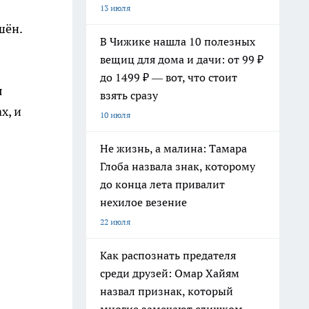
13 июля
шён.
В Чижике нашла 10 полезных
вещиц для дома и дачи: от 99 ₽
до 1499 ₽ — вот, что стоит
я
взять сразу
х, и
10 июля
Не жизнь, а малина: Тамара
Глоба назвала знак, которому
до конца лета привалит
нехилое везение
22 июля
Как распознать предателя
среди друзей: Омар Хайям
назвал признак, который