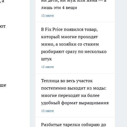
ни дети, ни муж или жена — а
 а
лишь эти 4 вещи
13 июля
уют
В Fix Price появился товар,
который многие проходят
мимо, а хозяйки со стажем
разбирают сразу по несколько
штук
15 июля
Теплица во весь участок
рше
постепенно выходит из моды:
многие переходят на более
удобный формат выращивания
15 июля
Разбитые тарелки собираю до