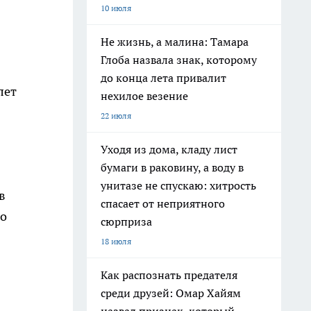
10 июля
Не жизнь, а малина: Тамара
Глоба назвала знак, которому
до конца лета привалит
лет
нехилое везение
22 июля
Уходя из дома, кладу лист
бумаги в раковину, а воду в
унитазе не спускаю: хитрость
в
спасает от неприятного
Но
сюрприза
18 июля
Как распознать предателя
среди друзей: Омар Хайям