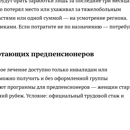
будут брать заработки лишь за последние три месяца,
авно потерял место или ухаживал за тяжелобольным
астями или одной суммой — на усмотрение региона.
чеками. Если потратите не по назначению — потреб
ботающих предпенсионеров
ое лечение доступно только инвалидам или
 можно получить и без оформленной группы
вуют программы для предпенсионеров — женщин ста
ний рубеж. Условие: официальный трудовой стаж и