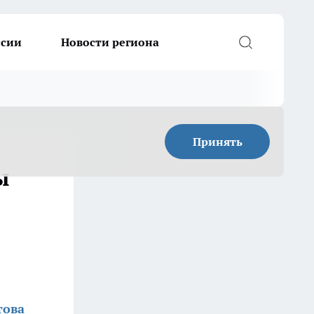
ссии
Новости региона
Принять
ы
това