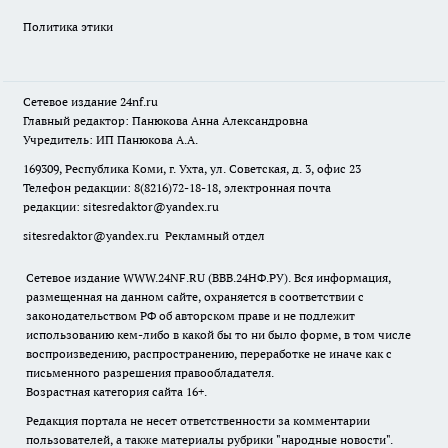
Политика этики
Сетевое издание
24nf.ru
Главный редактор: Панюкова Анна Александровна
Учредитель: ИП Панюкова А.А.
169309, Республика Коми, г. Ухта, ул. Советская, д. 3, офис 23
Телефон редакции: 8(8216)72-18-18, электронная почта
редакции:
sitesredaktor@yandex.ru
sitesredaktor@yandex.ru
Рекламный отдел
Сетевое издание WWW.24NF.RU (ВВВ.24НФ.РУ). Вся информация,
размещенная на данном сайте, охраняется в соответствии с
законодательством РФ об авторском праве и не подлежит
использованию кем-либо в какой бы то ни было форме, в том числе
воспроизведению, распространению, переработке не иначе как с
письменного разрешения правообладателя.
Возрастная категория сайта 16+.
Редакция портала не несет ответственности за комментарии
пользователей, а также материалы рубрики "народные новости".