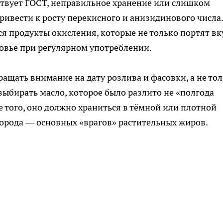
ствует ГОСТ, неправильное хранение или слишком
привести к росту перекисного и анизидинового числа.
ся продукты окисления, которые не только портят вк
ровье при регулярном употреблении.
ащать внимание на дату розлива и фасовки, а не то
 выбирать масло, которое было разлито не «полгода
ме того, оно должно храниться в тёмной или плотной
орода — основных «врагов» растительных жиров.