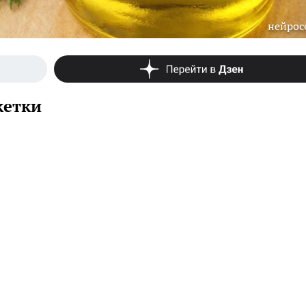
нейрос
кетки