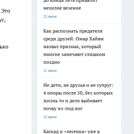
до конца лета привалит
нехилое везение
 Это
22 июля
ус,
Как распознать предателя
среди друзей: Омар Хайям
лько
назвал признак, который
многие замечают слишком
поздно
21 июля
Не дети, не друзья и не супруг:
4 опоры после 50, без которых
жизнь то и дело выбивает
почву из-под ног
22 июля
Каскад и «лесенка» уже в