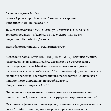
Сетевое издание
24nf.ru
Главный редактор: Панюкова Анна Александровна
Учредитель: ИП Панюкова А.А.
169309, Республика Коми, г. Ухта, ул. Советская, д. 3, офис 23
Телефон редакции: 8(8216)72-18-18, электронная почта
редакции:
sitesredaktor@yandex.ru
sitesredaktor@yandex.ru
Рекламный отдел
Сетевое издание WWW.24NF.RU (ВВВ.24НФ.РУ). Вся информация,
размещенная на данном сайте, охраняется в соответствии с
законодательством РФ об авторском праве и не подлежит
использованию кем-либо в какой бы то ни было форме, в том числе
воспроизведению, распространению, переработке не иначе как с
письменного разрешения правообладателя.
Возрастная категория сайта 16+.
Редакция портала не несет ответственности за комментарии
пользователей, а также материалы рубрики "народные новости".
Все фотографические произведения, отмеченные подписью автора
на сайте 24nf.ru защищены авторским правом и являются