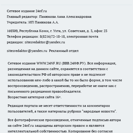
Сетевое издание
24nf.ru
Главный редактор: Панюкова Анна Александровна
Учредитель: ИП Панюкова А.А.
169309, Республика Коми, г. Ухта, ул. Советская, д. 3, офис 23
Телефон редакции: 8(8216)72-18-18, электронная почта
редакции:
sitesredaktor@yandex.ru
sitesredaktor@yandex.ru
Рекламный отдел
Сетевое издание WWW.24NF.RU (ВВВ.24НФ.РУ). Вся информация,
размещенная на данном сайте, охраняется в соответствии с
законодательством РФ об авторском праве и не подлежит
использованию кем-либо в какой бы то ни было форме, в том числе
воспроизведению, распространению, переработке не иначе как с
письменного разрешения правообладателя.
Возрастная категория сайта 16+.
Редакция портала не несет ответственности за комментарии
пользователей, а также материалы рубрики "народные новости".
Все фотографические произведения, отмеченные подписью автора
на сайте 24nf.ru защищены авторским правом и являются
интеллектуальной собственностью. Копирование без согласия