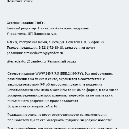
Политика этики
Сетевое издание
24nf.ru
Главный редактор: Панюкова Анна Александровна
Учредитель: ИП Панюкова А.А.
169309, Республика Коми, г. Ухта, ул. Советская, д. 3, офис 23
Телефон редакции: 8(8216)72-18-18, электронная почта
редакции:
sitesredaktor@yandex.ru
sitesredaktor@yandex.ru
Рекламный отдел
Сетевое издание WWW.24NF.RU (ВВВ.24НФ.РУ). Вся информация,
размещенная на данном сайте, охраняется в соответствии с
законодательством РФ об авторском праве и не подлежит
использованию кем-либо в какой бы то ни было форме, в том числе
воспроизведению, распространению, переработке не иначе как с
письменного разрешения правообладателя.
Возрастная категория сайта 16+.
Редакция портала не несет ответственности за комментарии
пользователей, а также материалы рубрики "народные новости".
Все фотографические произведения, отмеченные подписью автора