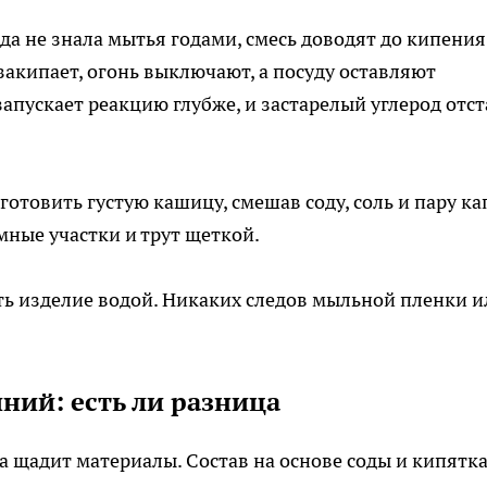
да не знала мытья годами, смесь доводят до кипения
закипает, огонь выключают, а посуду оставляют
апускает реакцию глубже, и застарелый углерод отст
отовить густую кашицу, смешав соду, соль и пару ка
мные участки и трут щеткой.
ть изделие водой. Никаких следов мыльной пленки и
ний: есть ли разница
а щадит материалы. Состав на основе соды и кипятк