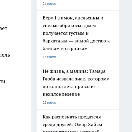
24 июля
Беру 1 лимон, апельсины и
спелые абрикосы: джем
ает
получается густым и
бархатным — зимой достаю к
блинам и сырникам
пель
13 июля
Не жизнь, а малина: Тамара
Глоба назвала знак, которому
ли
до конца лета привалит
нехилое везение
22 июля
Как распознать предателя
среди друзей: Омар Хайям
а