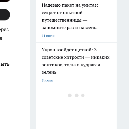
Надеваю пакет на унитаз:
секрет от опытной
путешественницы —
запомните раз и навсегда
ерез
11 июля
я
Укроп взойдёт щеткой: 3
советские хитрости — никаких
быть
зонтиков, только кудрявая
зелень
8 июля
Эту ошибку после обрезки
томатов совершают тысячи
дачников: из-за одной кучки
листьев можно занести
болезни на весь участок