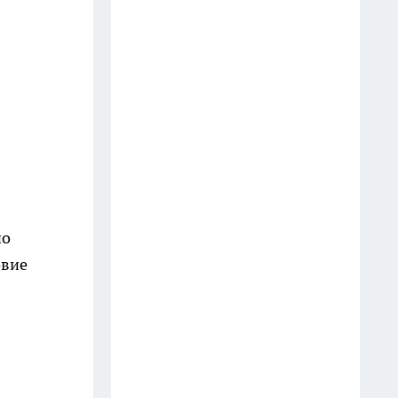
до конца лета привалит
нехилое везение
22 июля
Как распознать предателя
среди друзей: Омар Хайям
назвал признак, который
многие замечают слишком
поздно
21 июля
но
Не дети, не друзья и не супруг:
овие
4 опоры после 50, без которых
жизнь то и дело выбивает
почву из-под ног
22 июля
Уходя из дома, кладу лист