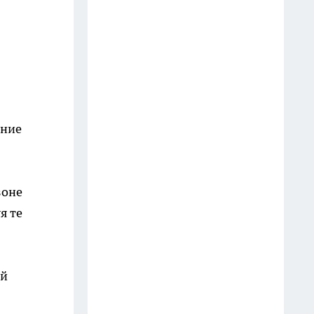
постепенно выходит из моды:
многие переходят на более
удобный формат выращивания
15 июля
В Магните нашла обалденный
японский кофе за 3 копейки:
ение
почему он лучше дорогих
брендов — шоколад и черника
в чашке
зоне
7 июля
я те
Разбитые тарелки собираю до
последнего осколка: за пару
вечеров превращаю мусор в
ый
роскошь — такую вещь в
магазине не купишь