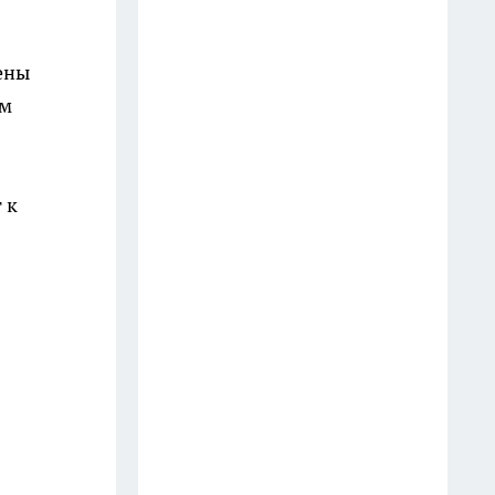
25 июля
Беру 1 лимон, апельсины и
ены
спелые абрикосы: джем
ом
получается густым и
бархатным — зимой достаю к
блинам и сырникам
 к
13 июля
В Чижике нашла 10 полезных
вещиц для дома и дачи: от 99 ₽
до 1499 ₽ — вот, что стоит
взять сразу
10 июля
Не жизнь, а малина: Тамара
Глоба назвала знак, которому