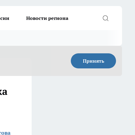
ссии
Новости региона
Принять
жа
това