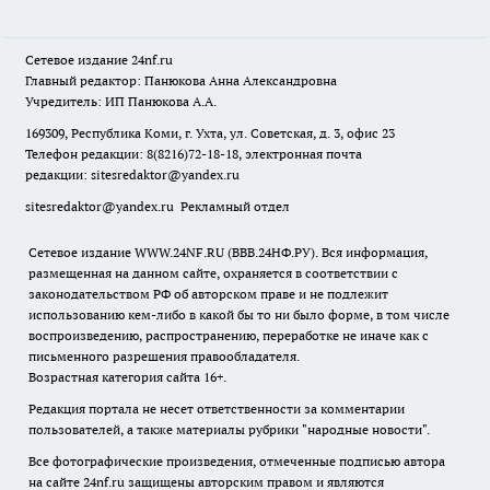
Сетевое издание
24nf.ru
Главный редактор: Панюкова Анна Александровна
Учредитель: ИП Панюкова А.А.
169309, Республика Коми, г. Ухта, ул. Советская, д. 3, офис 23
Телефон редакции: 8(8216)72-18-18, электронная почта
редакции:
sitesredaktor@yandex.ru
sitesredaktor@yandex.ru
Рекламный отдел
Сетевое издание WWW.24NF.RU (ВВВ.24НФ.РУ). Вся информация,
размещенная на данном сайте, охраняется в соответствии с
законодательством РФ об авторском праве и не подлежит
использованию кем-либо в какой бы то ни было форме, в том числе
воспроизведению, распространению, переработке не иначе как с
письменного разрешения правообладателя.
Возрастная категория сайта 16+.
Редакция портала не несет ответственности за комментарии
пользователей, а также материалы рубрики "народные новости".
Все фотографические произведения, отмеченные подписью автора
на сайте 24nf.ru защищены авторским правом и являются