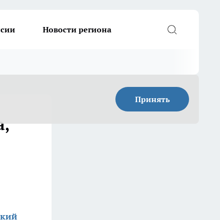
ссии
Новости региона
Принять
а,
ский