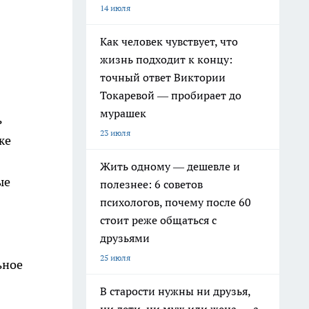
14 июля
Как человек чувствует, что
жизнь подходит к концу:
точный ответ Виктории
Токаревой — пробирает до
мурашек
ь
23 июля
же
Жить одному — дешевле и
ые
полезнее: 6 советов
психологов, почему после 60
стоит реже общаться с
друзьями
25 июля
ьное
В старости нужны ни друзья,