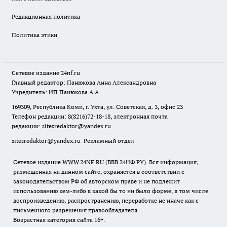
Редакционная политика
Политика этики
Сетевое издание
24nf.ru
Главный редактор: Панюкова Анна Александровна
Учредитель: ИП Панюкова А.А.
169309, Республика Коми, г. Ухта, ул. Советская, д. 3, офис 23
Телефон редакции: 8(8216)72-18-18, электронная почта
редакции:
sitesredaktor@yandex.ru
sitesredaktor@yandex.ru
Рекламный отдел
Сетевое издание WWW.24NF.RU (ВВВ.24НФ.РУ). Вся информация,
размещенная на данном сайте, охраняется в соответствии с
законодательством РФ об авторском праве и не подлежит
использованию кем-либо в какой бы то ни было форме, в том числе
воспроизведению, распространению, переработке не иначе как с
письменного разрешения правообладателя.
Возрастная категория сайта 16+.