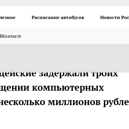
лезное
Расписание автобусов
Новости Ро
ВКонтакте
цейские задержали троих
ищении компьютерных
несколько миллионов рубл