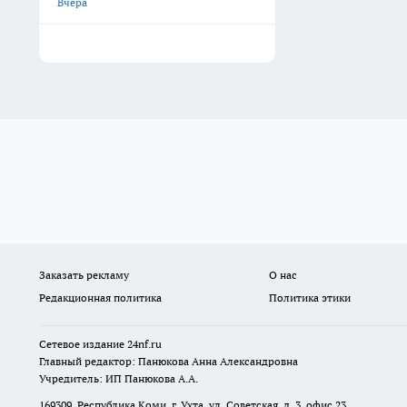
Вчера
Заказать рекламу
О нас
Редакционная политика
Политика этики
Сетевое издание
24nf.ru
Главный редактор: Панюкова Анна Александровна
Учредитель: ИП Панюкова А.А.
169309, Республика Коми, г. Ухта, ул. Советская, д. 3, офис 23