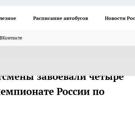
лезное
Расписание автобусов
Новости Ро
ВКонтакте
тсмены завоевали четыре
чемпионате России по