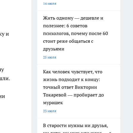
14 июля
Жить одному — дешевле и
полезнее: 6 советов
психологов, почему после 60
ку и
стоит реже общаться с
друзьями
25 июля
ну
Как человек чувствует, что
шли.
жизнь подходит к концу:
точный ответ Виктории
Токаревой — пробирает до
ии
мурашек
23 июля
В старости нужны ни друзья,