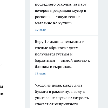
последнего осколка: за пару
вечеров превращаю мусор в
роскошь — такую вещь в
магазине не купишь
25 июля
Беру 1 лимон, апельсины и
спелые абрикосы: джем
получается густым и
бархатным — зимой достаю к
е
блинам и сырникам
13 июля
Уходя из дома, кладу лист
ым
бумаги в раковину, а воду в
не
унитазе не спускаю: хитрость
спасает от неприятного