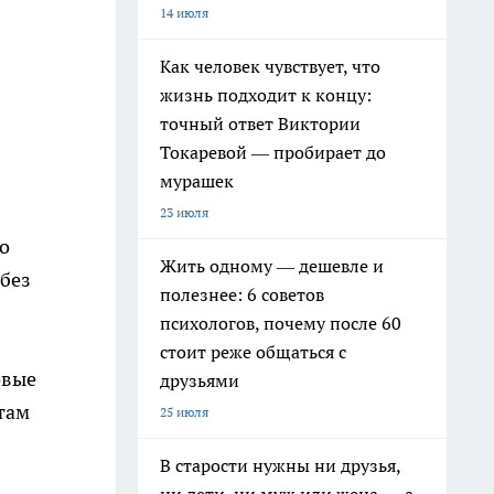
14 июля
Как человек чувствует, что
жизнь подходит к концу:
точный ответ Виктории
Токаревой — пробирает до
мурашек
23 июля
о
Жить одному — дешевле и
 без
полезнее: 6 советов
психологов, почему после 60
стоит реже общаться с
овые
друзьями
там
25 июля
В старости нужны ни друзья,