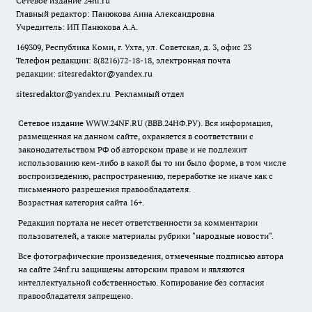
Сетевое издание
24nf.ru
Главный редактор: Панюкова Анна Александровна
Учредитель: ИП Панюкова А.А.
169309, Республика Коми, г. Ухта, ул. Советская, д. 3, офис 23
Телефон редакции: 8(8216)72-18-18, электронная почта
редакции:
sitesredaktor@yandex.ru
sitesredaktor@yandex.ru
Рекламный отдел
Сетевое издание WWW.24NF.RU (ВВВ.24НФ.РУ). Вся информация,
размещенная на данном сайте, охраняется в соответствии с
законодательством РФ об авторском праве и не подлежит
использованию кем-либо в какой бы то ни было форме, в том числе
воспроизведению, распространению, переработке не иначе как с
письменного разрешения правообладателя.
Возрастная категория сайта 16+.
Редакция портала не несет ответственности за комментарии
пользователей, а также материалы рубрики "народные новости".
Все фотографические произведения, отмеченные подписью автора
на сайте 24nf.ru защищены авторским правом и являются
интеллектуальной собственностью. Копирование без согласия
правообладателя запрещено.