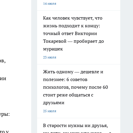
14 июля
Как человек чувствует, что
жизнь подходит к концу:
точный ответ Виктории
Токаревой — пробирает до
мурашек
23 июля
в,
Жить одному — дешевле и
ции
полезнее: 6 советов
психологов, почему после 60
стоит реже общаться с
друзьями
25 июля
уры:
В старости нужны ни друзья,
то у