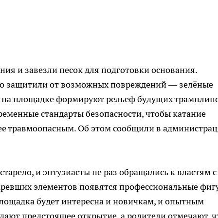
ния и завезли песок для подготовки основания.
но защитили от возможных повреждений — зелёные
ас на площадке формируют рельеф будущих трамплино
временные стандарты безопасности, чтобы катание
ее травмоопасным. Об этом сообщили в администра
тарело, и энтузиасты не раз обращались к властям с
таревших элементов появятся профессиональные фиг
Площадка будет интересна и новичкам, и опытным
дают предстоящее открытие, а родители отмечают, ч