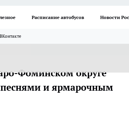
лезное
Расписание автобусов
Новости Ро
ВКонтакте
аро-Фоминском округе
к песнями и ярмарочным