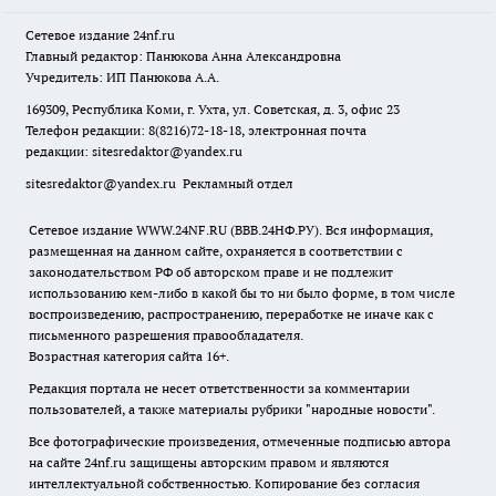
Сетевое издание
24nf.ru
Главный редактор: Панюкова Анна Александровна
Учредитель: ИП Панюкова А.А.
169309, Республика Коми, г. Ухта, ул. Советская, д. 3, офис 23
Телефон редакции: 8(8216)72-18-18, электронная почта
редакции:
sitesredaktor@yandex.ru
sitesredaktor@yandex.ru
Рекламный отдел
Сетевое издание WWW.24NF.RU (ВВВ.24НФ.РУ). Вся информация,
размещенная на данном сайте, охраняется в соответствии с
законодательством РФ об авторском праве и не подлежит
использованию кем-либо в какой бы то ни было форме, в том числе
воспроизведению, распространению, переработке не иначе как с
письменного разрешения правообладателя.
Возрастная категория сайта 16+.
Редакция портала не несет ответственности за комментарии
пользователей, а также материалы рубрики "народные новости".
Все фотографические произведения, отмеченные подписью автора
на сайте 24nf.ru защищены авторским правом и являются
интеллектуальной собственностью. Копирование без согласия