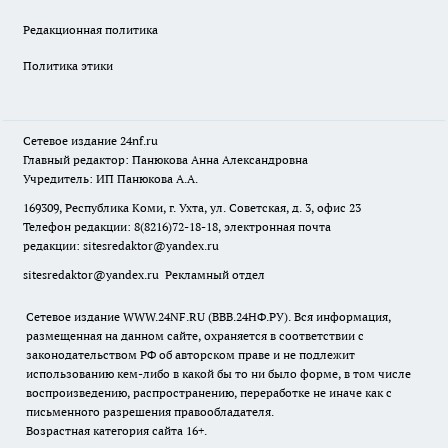
Редакционная политика
Политика этики
Сетевое издание
24nf.ru
Главный редактор: Панюкова Анна Александровна
Учредитель: ИП Панюкова А.А.
169309, Республика Коми, г. Ухта, ул. Советская, д. 3, офис 23
Телефон редакции: 8(8216)72-18-18, электронная почта
редакции:
sitesredaktor@yandex.ru
sitesredaktor@yandex.ru
Рекламный отдел
Сетевое издание WWW.24NF.RU (ВВВ.24НФ.РУ). Вся информация,
размещенная на данном сайте, охраняется в соответствии с
законодательством РФ об авторском праве и не подлежит
использованию кем-либо в какой бы то ни было форме, в том числе
воспроизведению, распространению, переработке не иначе как с
письменного разрешения правообладателя.
Возрастная категория сайта 16+.