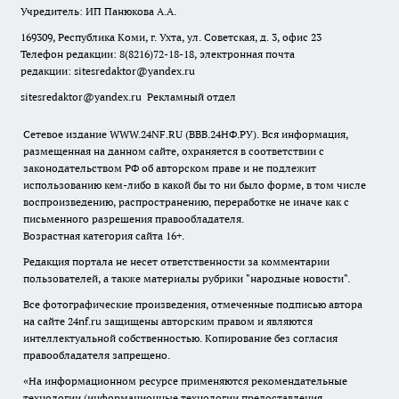
Учредитель: ИП Панюкова А.А.
169309, Республика Коми, г. Ухта, ул. Советская, д. 3, офис 23
Телефон редакции: 8(8216)72-18-18, электронная почта
редакции:
sitesredaktor@yandex.ru
sitesredaktor@yandex.ru
Рекламный отдел
Сетевое издание WWW.24NF.RU (ВВВ.24НФ.РУ). Вся информация,
размещенная на данном сайте, охраняется в соответствии с
законодательством РФ об авторском праве и не подлежит
использованию кем-либо в какой бы то ни было форме, в том числе
воспроизведению, распространению, переработке не иначе как с
письменного разрешения правообладателя.
Возрастная категория сайта 16+.
Редакция портала не несет ответственности за комментарии
пользователей, а также материалы рубрики "народные новости".
Все фотографические произведения, отмеченные подписью автора
на сайте 24nf.ru защищены авторским правом и являются
интеллектуальной собственностью. Копирование без согласия
правообладателя запрещено.
«На информационном ресурсе применяются рекомендательные
технологии (информационные технологии предоставления