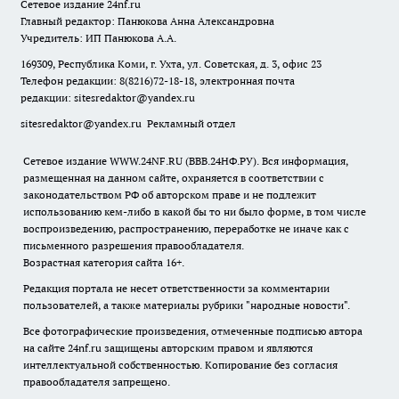
Сетевое издание
24nf.ru
Главный редактор: Панюкова Анна Александровна
Учредитель: ИП Панюкова А.А.
169309, Республика Коми, г. Ухта, ул. Советская, д. 3, офис 23
Телефон редакции: 8(8216)72-18-18, электронная почта
редакции:
sitesredaktor@yandex.ru
sitesredaktor@yandex.ru
Рекламный отдел
Сетевое издание WWW.24NF.RU (ВВВ.24НФ.РУ). Вся информация,
размещенная на данном сайте, охраняется в соответствии с
законодательством РФ об авторском праве и не подлежит
использованию кем-либо в какой бы то ни было форме, в том числе
воспроизведению, распространению, переработке не иначе как с
письменного разрешения правообладателя.
Возрастная категория сайта 16+.
Редакция портала не несет ответственности за комментарии
пользователей, а также материалы рубрики "народные новости".
Все фотографические произведения, отмеченные подписью автора
на сайте 24nf.ru защищены авторским правом и являются
интеллектуальной собственностью. Копирование без согласия
правообладателя запрещено.