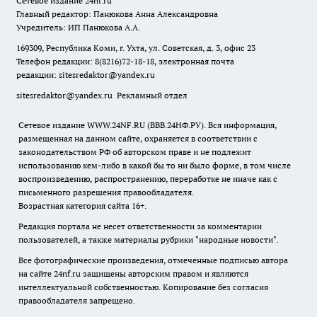
Сетевое издание
24nf.ru
Главный редактор: Панюкова Анна Александровна
Учредитель: ИП Панюкова А.А.
169309, Республика Коми, г. Ухта, ул. Советская, д. 3, офис 23
Телефон редакции: 8(8216)72-18-18, электронная почта
редакции:
sitesredaktor@yandex.ru
sitesredaktor@yandex.ru
Рекламный отдел
Сетевое издание WWW.24NF.RU (ВВВ.24НФ.РУ). Вся информация,
размещенная на данном сайте, охраняется в соответствии с
законодательством РФ об авторском праве и не подлежит
использованию кем-либо в какой бы то ни было форме, в том числе
воспроизведению, распространению, переработке не иначе как с
письменного разрешения правообладателя.
Возрастная категория сайта 16+.
Редакция портала не несет ответственности за комментарии
пользователей, а также материалы рубрики "народные новости".
Все фотографические произведения, отмеченные подписью автора
на сайте 24nf.ru защищены авторским правом и являются
интеллектуальной собственностью. Копирование без согласия
правообладателя запрещено.