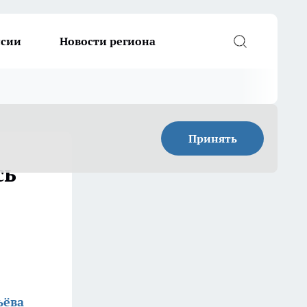
ссии
Новости региона
Принять
сь
ьёва