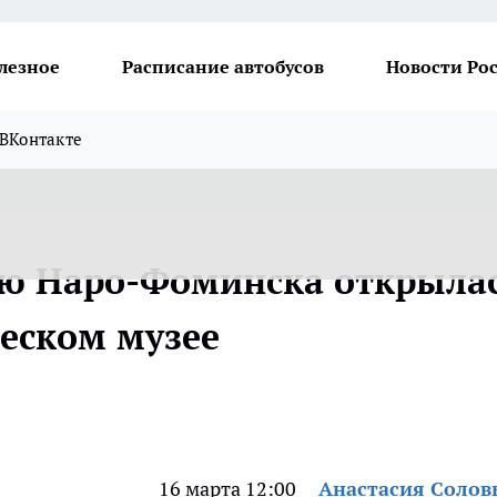
лезное
Расписание автобусов
Новости Ро
ВКонтакте
ию Наро-Фоминска открыла
ческом музее
16 марта 12:00
Анастасия Солов