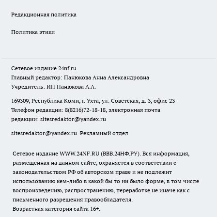
Редакционная политика
Политика этики
Сетевое издание
24nf.ru
Главный редактор: Панюкова Анна Александровна
Учредитель: ИП Панюкова А.А.
169309, Республика Коми, г. Ухта, ул. Советская, д. 3, офис 23
Телефон редакции: 8(8216)72-18-18, электронная почта
редакции:
sitesredaktor@yandex.ru
sitesredaktor@yandex.ru
Рекламный отдел
Сетевое издание WWW.24NF.RU (ВВВ.24НФ.РУ). Вся информация,
размещенная на данном сайте, охраняется в соответствии с
законодательством РФ об авторском праве и не подлежит
использованию кем-либо в какой бы то ни было форме, в том числе
воспроизведению, распространению, переработке не иначе как с
письменного разрешения правообладателя.
Возрастная категория сайта 16+.